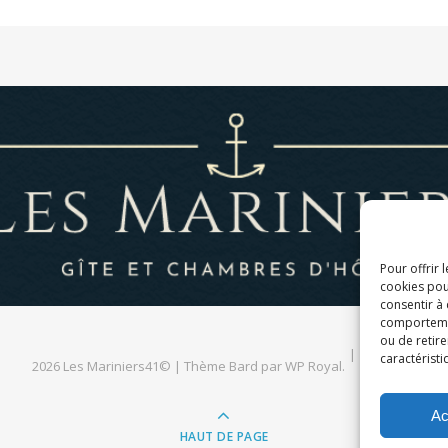
Pour offrir 
cookies pou
consentir à
comportement
ou de retire
caractéristi
2026 Les Mariniers41© |
Thème Bard par
WP Royal
.
Français
Ac
HAUT DE PAGE